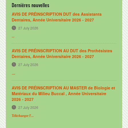
Réglementation
Dernières nouvelles
Plan d'accès
AVIS DE PRÉINSCRIPTION DUT des Assistants
Dentaires, Année Universitaire 2026 - 2027
FORMATIONS
27 July 2026
Formation initiale
...
Doctorat en médecine dentaire
AVIS DE PRÉINSCRIPTION AU DUT des Prothésistes
Master en Biologie et Matériaux du Milieu Buccal
Dentaires, Année Universitaire 2026 - 2027
DUT des prothésistes dentaires
27 July 2026
...
DUT des assistants dentaires
Formations spécialisantes
AVIS DE PRÉINSCRIPTION AU MASTER de Biologie et
Formation continue
Matériaux du Milieu Buccal , Année Universitaire
2026 - 2027
Formations CU et DU
27 July 2026
Formation de courte durée
Télécharger l'...
RECHERCHE ET COOPÉRATION