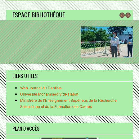
Recherche scientifique
ESPACE BIBLIOTHÈQUE
Structures de Recherche
Laboratoire de Biotechnologie OraleProjets
Comité d'éthique
Coopération
BIBLIOTHÈQUE
Présentation
LIENS UTILES
Réglement intérieur
Web Journal du Dentiste
Université Mohammed V de Rabat
Fonds documentaire
Ministrère de l’Enseignement Supérieur, de la Recherche
Nous contacter
Scientifique et de la Formation des Cadres
VIE ESTUDIANTINE
PLAN D'ACCÈS
Associations