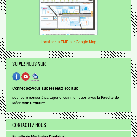
Association Ibn Sina des étudiants de la Faculté de
Médecine Dentaire de Rabat
Association des Dentistes Internes et Résidents de
Rabat
Association des Lauréats
Localiser la FMD sur Google Map
ENACTUS
Bureau des Etudiants
SUIVEZ-NOUS SUR
Cellule de Tutorat
AIS Magazine
Calendrier des vacances
Connectez-vous aux réseaux sociaux
Santé
pour
commencer
à
partager
et
communiquer
avec
la
Faculté
de
Médecine
Dentaire
WEB JOURNAL DU DENTISTE
CONTACTEZ NOUS
Faculté de Médecine Dentaire