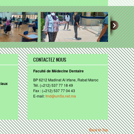
CONTACTEZ NOUS
Faculté de Médecine Dentaire
BP 6212
Madinat
Al
Irfane
, Rabat
Maroc
ciaux
Tél
. (+212) 537 77 18 49
Fax : (+212) 537 77 04 43
E-mail:
fmd@um5s.net.ma
Back to Top