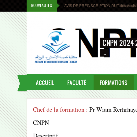
Skip to main content
NOUVEAUTÉS
AVIS DE PRÉINSCRIPTION DUT des Assistant
AVIS DE PRÉINSCRIPTION AU DUT des Prothé
CNPN 2024-
...
ACCUEIL
FACULTÉ
FORMATIONS
Chef de la formation :
Pr Wiam Rerhrhay
CNPN
Descriptif