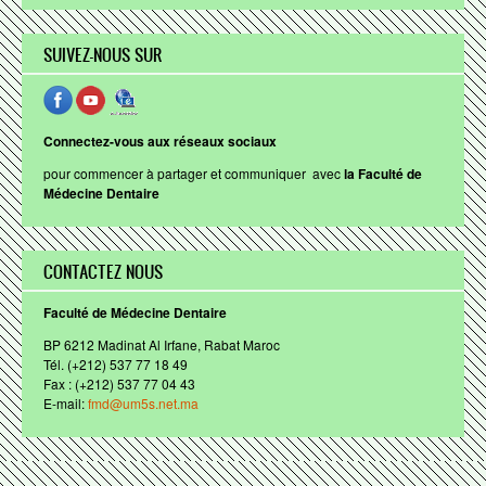
Association Ibn Sina des étudiants de la Faculté de
Médecine Dentaire de Rabat
SUIVEZ-NOUS SUR
Association des Dentistes Internes et Résidents de
Rabat
Association des Lauréats
Connectez-vous aux réseaux sociaux
ENACTUS
pour
commencer
à
partager
et
communiquer
avec
la
Faculté
de
Bureau des Etudiants
Médecine
Dentaire
Cellule de Tutorat
AIS Magazine
CONTACTEZ NOUS
Calendrier des vacances
Faculté de Médecine Dentaire
Santé
BP 6212
Madinat
Al
Irfane
, Rabat
Maroc
Tél
. (+212) 537 77 18 49
WEB JOURNAL DU DENTISTE
Fax : (+212) 537 77 04 43
E-mail:
fmd@um5s.net.ma