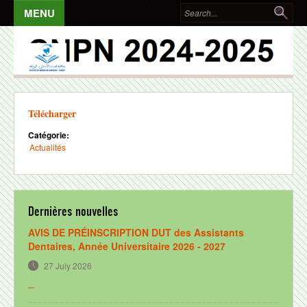
Skip to main content
Search form
Sea
ACCUEIL
FACULTÉ
Mot du Doyen
Télécharger
Présentation
Catégorie:
Actualités
Missions
Equipe directoire
Equipe professorale
Dernières nouvelles
Equipe administrative
AVIS DE PRÉINSCRIPTION DUT des Assistants
Organigramme
Dentaires, Année Universitaire 2026 - 2027
27 July 2026
Structures
...
Locaux