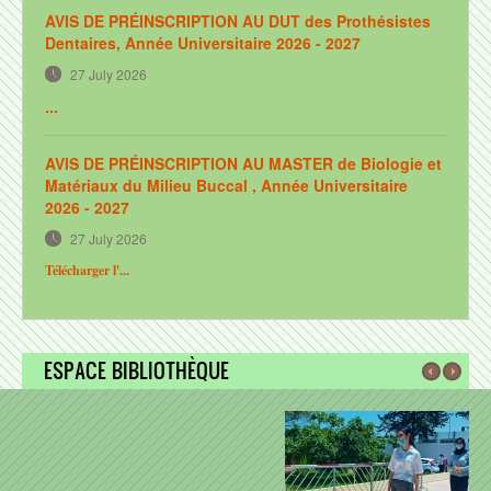
Réglementation
AVIS DE PRÉINSCRIPTION AU DUT des Prothésistes
Dentaires, Année Universitaire 2026 - 2027
Plan d'accès
27 July 2026
FORMATIONS
...
Formation initiale
AVIS DE PRÉINSCRIPTION AU MASTER de Biologie et
Doctorat en médecine dentaire
Matériaux du Milieu Buccal , Année Universitaire
2026 - 2027
Master en Biologie et Matériaux du Milieu Buccal
27 July 2026
DUT des prothésistes dentaires
Télécharger l'...
DUT des assistants dentaires
Formations spécialisantes
Formation continue
ESPACE BIBLIOTHÈQUE
Formations CU et DU
Formation de courte durée
RECHERCHE ET COOPÉRATION