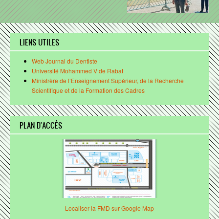
Recherche scientifique
Structures de Recherche
LIENS UTILES
Laboratoire de Biotechnologie OraleProjets
Comité d'éthique
Web Journal du Dentiste
Université Mohammed V de Rabat
Coopération
Ministrère de l’Enseignement Supérieur, de la Recherche
Scientifique et de la Formation des Cadres
BIBLIOTHÈQUE
Présentation
PLAN D'ACCÈS
Réglement intérieur
Fonds documentaire
Nous contacter
VIE ESTUDIANTINE
Associations
Localiser la FMD sur Google Map